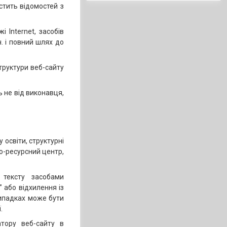
стить відомостей з
і Internet, засобів
. і повний шлях до
труктури веб-сайту
 не від виконавця,
 освіти, структурні
но-ресурсний центр,
 тексту засобами
 або відхилення із
ипадках може бути
.
тору веб-сайту в