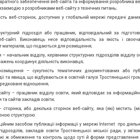
аратного забезпечення веб-сайта та інформування розробника ве
взаємодію з розробниками веб-сайту з технічних питань;
ість веб-сторінок, доступних у глобальній мережі передачі даних
;
уктурний підрозділ або працівник, відповідальний за підготов
б-сайті. Виконавець несе відповідальність за якість і своєчас
ст матеріалів, що подаються для розміщення;
– начальник відділу, керівники структурних підрозділів відділу ос
ажень координує діяльність виконавця;
розміщення – сукупність тематичних документованих або пуб
дії та явища, що відбуваються в освітній галузі Тростянецької гр
ередковане відношення;
айту – працівник відділу освіти, який відповідає за інформацій
и та сайтів закладів освіти;
– сторінка, або декілька сторінок веб-сайту, яка (які) містить (м
женою структурою.
іційним засобом публікації інформації у мережі Internet про діяльні
підрозділів, закладів освіти Тростянецької міської ради, у зв’яз
кі ж обмеження та контроль щодо суті й форми представлення і