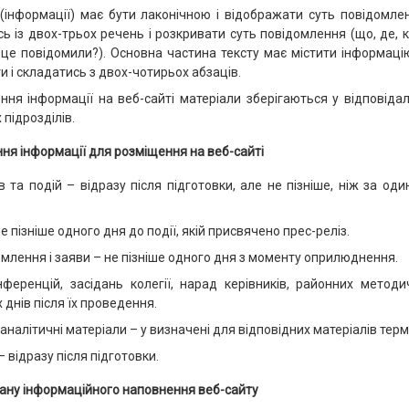
 (інформації) має бути лаконічною і відображати суть повідомл
ь із двох-трьох речень і розкривати суть повідомлення (що, де, ко
 це повідомили?). Основна частина тексту має містити інформаці
ти і складатись з двох-чотирьох абзаців.
ення інформації на веб-сайті матеріали зберігаються у відповідал
 підрозділів.
ня інформації для розміщення на веб-сайті
ів та подій – відразу після підготовки, але не пізніше, ніж за од
не пізніше одного дня до події, якій присвячено прес-реліз.
домлення і заяви – не пізніше одного дня з моменту оприлюднення.
нференцій, засідань колегії, нарад керівників, районних метод
 днів після їх проведення.
 аналітичні матеріали – у визначені для відповідних матеріалів терм
 – відразу після підготовки.
тану інформаційного наповнення веб-сайту