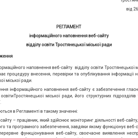
Тростяне
від 2
РЕГЛАМЕНТ
інформаційного наповнення веб-сайту
відділу освіти Тростянецької міської ради
оження
формаційного наповнення веб-сайту відділу освіти Тростянецької мі
ає процедуру внесення, перевірки та опублікування інформації на
ої міської ради.
ення інформаційного наповнення веб-сайту є забезпечення гласно
у освітиТростянецької міської ради, його структурних підрозділів 
.
ються в Регламенті в такому значенні:
сайту – працівник, який здійснює моніторинг діяльності веб-сайту
го та програмного забезпечення, завдяки якому функціонує веб-с
зперервне функціонування веб-сайту, своєчасне виявлення неспр