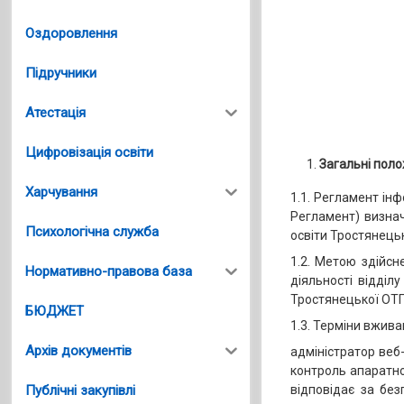
Оздоровлення
Підручники
Атестація
Цифровізація освіти
Загальні пол
Харчування
1.1. Регламент ін
Регламент) визнач
Психологічна служба
освіти Тростянецьк
1.2. Метою здійсн
Нормативно-правова база
діяльності відділ
Тростянецької ОТГ
БЮДЖЕТ
1.3. Терміни вжива
Архів документів
адміністратор веб-
контроль апаратно
Публічні закупівлі
відповідає за бе