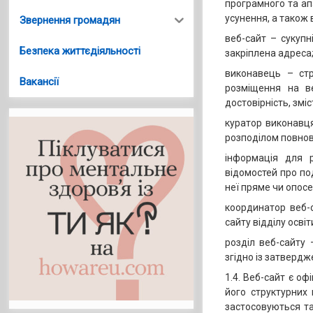
програмного та ап
усунення, а також 
Звернення громадян
веб-сайт – сукупн
Безпека життєдіяльності
закріплена адреса
виконавець – стр
Вакансії
розміщення на ве
достовірність, змі
куратор виконавця 
розподілом повнов
інформація для 
відомостей про по
неї пряме чи опос
координатор веб-с
сайту відділу освіт
розділ веб-сайту 
згідно із затверд
1.4. Веб-сайт є оф
його структурних 
застосовуються та