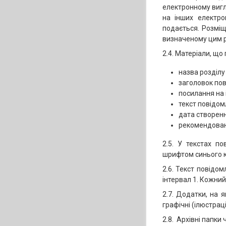
електронному вигл
на інших електро
подається. Розмі
визначеному цим р
2.4. Матеріали, що
назва розділу 
заголовок пов
посилання на 
текст повідомл
дата створенн
рекомендован
2.5. У текстах по
шрифтом синього 
2.6. Текст повідо
інтервал 1. Кожний
2.7. Додатки, на я
графічні (ілюстраці
2.8. Архівні папки