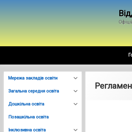
Skip
to
Від
content
Офіці
Г
Мережа закладів освіти
Регламен
Загальна середня освіта
Дошкільна освіта
Позашкільна освіта
Інклюзивна освіта