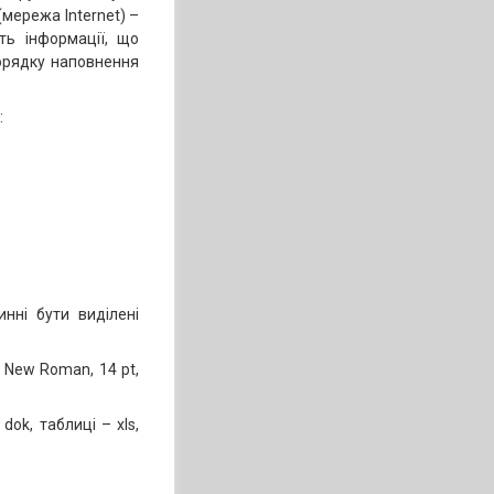
мережа Internet) –
ть інформації, що
орядку наповнення
:
инні бути виділені
 New Roman, 14 pt,
dok, таблиці – xls,