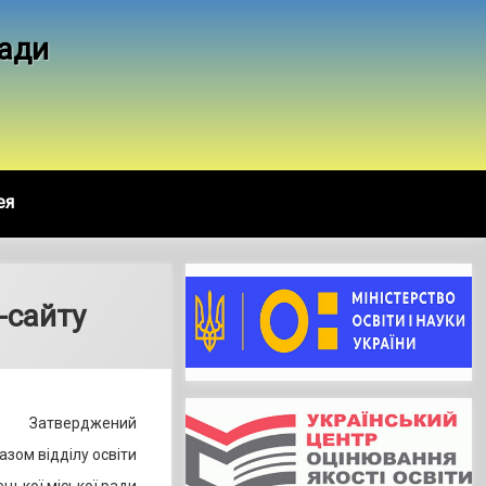
ради
ея
-сайту
Затверджений
азом відділу освіти