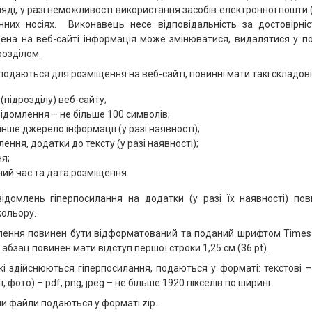
яді, у разі неможливості використання засобів електронної пошти (
нних носіях. Виконавець несе відповідальність за достовірніс
щена на веб-сайті інформація може змінюватися, видалятися у п
озділом.
 подаються для розміщення на веб-сайті, повинні мати такі складові
(підрозділу) веб-сайту;
ідомлення – не більше 100 символів;
інше джерело інформації (у разі наявності);
ення, додатки до тексту (у разі наявності);
я;
ий час та дата розміщення.
відомлень гіперпосилання на додатки (у разі їх наявності) пов
кольору.
млення повинен бути відформатований та поданий шрифтом Times
 абзац повинен мати відступ першої строки 1,25 см (36 pt).
кі здійснюються гіперпосилання, подаються у форматі: текстові – 
ї, фото) – pdf, png, jpeg – не більше 1920 пікселів по ширині.
 чи файли подаються у форматі zip.