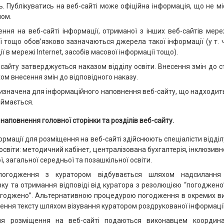
. Публікуватись на веб-сайті може офіційна інформація, що не мі
ом.
ення на веб-сайті інформації, отриманої з інших веб-сайтів мереж
ї тощо обов’язково зазначаються джерела такої інформації (у т. ч
 в мережі Internet, засобів масової інформації тощо).
б-сайту затверджується наказом відділу освіти. Внесення змін до с
ом внесення змін до відповідного наказу.
призначена для інформаційного наповнення веб-сайту, що надходить
иймається.
наповнення головної сторінки та розділів веб-сайту.
формації для розміщення на веб-сайті здійснюють спеціалісти відділу
 освіти: методичний кабінет, централізована бухгалтерія, інклюзив
, загальної середньої та позашкільної освіти.
погодження з куратором відбувається шляхом надсилання
зку та отримання відповіді від куратора з резолюцією “погоджено”
огоджено”. Альтернативною процедурою погодження в окремих в
ння тексту шляхом візування куратором роздрукованої інформації
для розміщення на веб-сайті подаються виконавцем координа