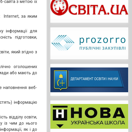
б-сайта з метою їх
 Internet, за яким
ку інформації для
ність підготовки,
віти, який згідно з
лічно оголошених
омади або мають до
не наповнення веб-
істять) інформацію
сть відділу освіти,
ку із чим до нього
нформації, як і до