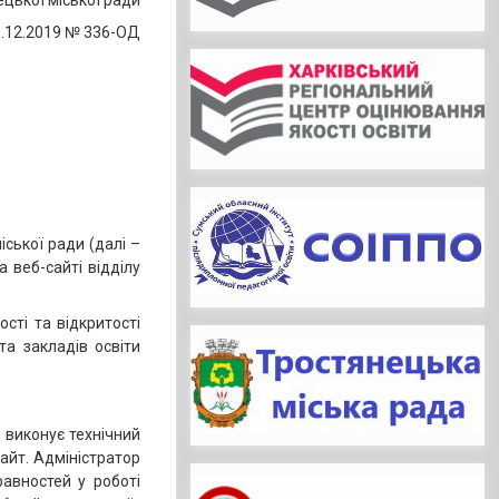
цької міської ради
6.12.2019 № 336-ОД
ської ради (далі –
 веб-сайті відділу
сті та відкритості
та закладів освіти
, виконує технічний
айт. Адміністратор
авностей у роботі