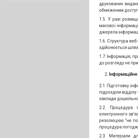
друкованих видань
обмеженим доступ
1.5. У разі розміщ
масової інформаці
джерела інформації
1.6. Структура ве
здійснюється шлях
1.7. Інформація, 
до розгляду не пр
Інформаційне 
2.1. Підготовку ін
підрозділи відділу
заклади дошкільної
2.2. Процедура 
електронного зв’я
резолюцією “не п
процедура погодже
2.3. Матеріали 