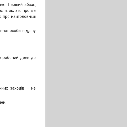
ення. Перший абзац
ли, як, хто про це
ю про найголовніші
ьної особи відділу
ин робочий день до
ичних заходів – не
іни.