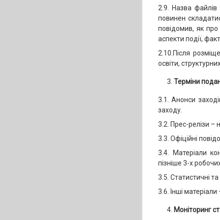
2.9. Назва файлів
повинен складатис
повідомив, як про
аспекти події, фак
2.10.Після розміщ
освіти, структурних
Терміни подан
3.1. Анонси заход
заходу.
3.2. Прес-релізи – 
3.3. Офіційні пові
3.4. Матеріали ко
пізніше 3-х робочих
3.5. Статистичні та
3.6. Інші матеріали
Моніторинг с