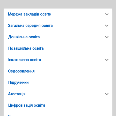
Мережа закладів освіти
Загальна середня освіта
Дошкільна освіта
Позашкільна освіта
Інклюзивна освіта
Оздоровлення
Підручники
Атестація
Цифровізація освіти