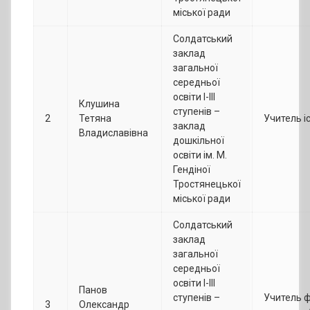
міської ради
Солдатський
заклад
загальної
середньої
освіти І-ІІІ
Клушина
ступенів –
2
Тетяна
Учитель іс
заклад
Владиславівна
дошкільної
освіти ім. М.
Гендіної
Тростянецької
міської ради
Солдатський
заклад
загальної
середньої
освіти І-ІІІ
Панов
ступенів –
Учитель ф
3
Олександр