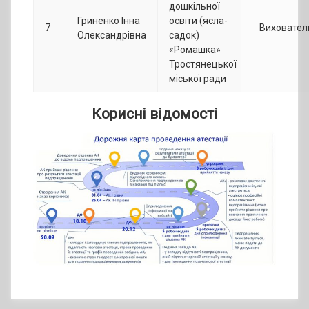
дошкільної
Гриненко Інна
освіти (ясла-
7
Виховател
Олександрівна
садок)
«Ромашка»
Тростянецької
міської ради
Корисні відомості