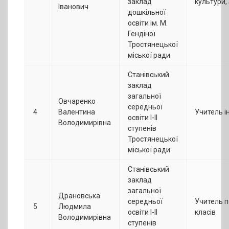
заклад
культури,
Іванович
дошкільної
освіти ім. М.
Гендіної
Тростянецької
міської ради
Станівський
заклад
загальної
Овчаренко
середньої
4
Валентина
Учитель 
освіти І-ІІ
Володимирівна
ступенів
Тростянецької
міської ради
Станівський
заклад
загальної
Драновська
середньої
Учитель 
5
Людмила
освіти І-ІІ
класів
Володимирівна
ступенів