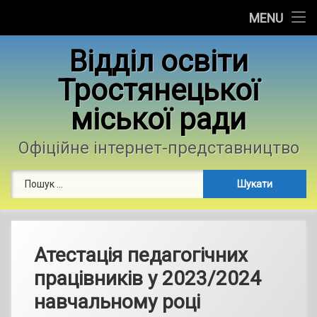
Головна
MENU
Skip
Новини
Відділ освіти
to
content
Тростянецької
Контакти
міської ради
Фотогалерея
Офіційне інтернет-представництво
Пошук:
Атестація педагогічних
працівників у 2023/2024
навчальному році