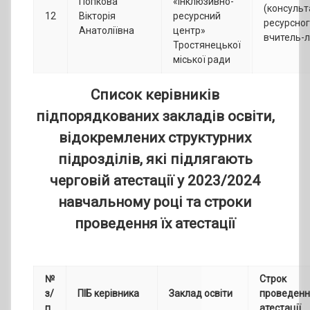
Попкова
«Інклюзивно-
(консульт
12
Вікторія
ресурсний
ресурсног
Анатоліївна
центр»
вчитель-
Тростянецької
міської ради
Список
керівників
підпорядкованих закладів освіти,
відокремлених структурних
підрозділів, які підлягають
черговій атестації у 2023/2024
навчальному році та строки
проведення їх атестації
№
Строк
з/
ПІБ керівника
Заклад освіти
проведенн
п
атестації