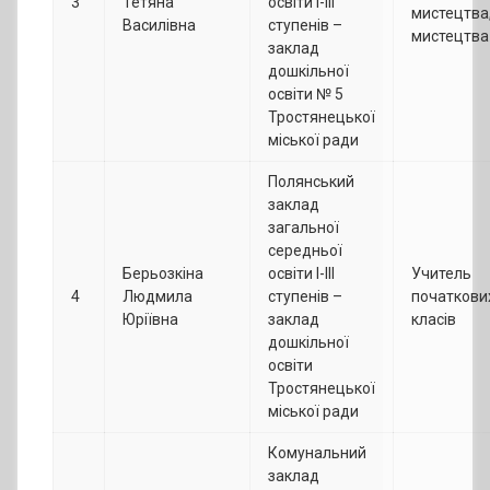
3
Тетяна
освіти І-ІІІ
мистецтва
Василівна
ступенів –
мистецтва
заклад
дошкільної
освіти № 5
Тростянецької
міської ради
Полянський
заклад
загальної
середньої
Берьозкіна
освіти І-ІІІ
Учитель
4
Людмила
ступенів –
початкови
Юріївна
заклад
класів
дошкільної
освіти
Тростянецької
міської ради
Комунальний
заклад