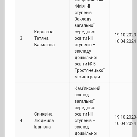
Філія І-ІІ
ступенів
Закладу
загальної
Корнєєва
середньої
19.10.2023
3
Тетяна
освіти І-ІІІ
10.04.2024
Василівна
ступенів –
закладу
дошкільної
освіти № 5
Тростянецької
міської ради
Кам’янський
заклад
загальної
середньої
Синявіна
освіти І-ІІІ
19.10.2023
4
Людмила
ступенів –
10.04.2024
Іванівна
заклад
дошкільної