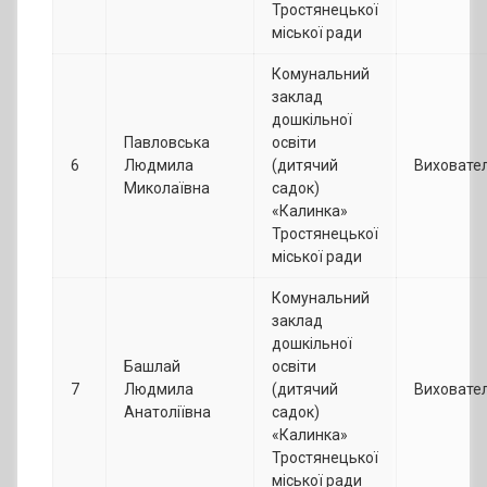
Тростянецької
міської ради
Комунальний
заклад
дошкільної
Павловська
освіти
6
Людмила
(дитячий
Виховате
Миколаївна
садок)
«Калинка»
Тростянецької
міської ради
Комунальний
заклад
дошкільної
Башлай
освіти
7
Людмила
(дитячий
Виховате
Анатоліївна
садок)
«Калинка»
Тростянецької
міської ради