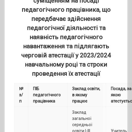
суміщенням на посаді
педагогічного працівника, що
передбачає здійснення
педагогічної діяльності та
наявність педагогічного
навантаження та підлягають
черговій атестації у 2023/2024
навчальному році та строки
проведення їх атестації
№
ПІБ
Заклад освіти,
Посада, за
з/
педагогічного
в якому
якою
п
працівника
працює
атестуєть
Заклад
загальної
середньої
освіти І-ІІІ
Учитель