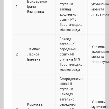
Бондаренко
ступенів –
українсько
1
Ірина
заклад
мови та
Вікторівна
дошкільної
літератури
освіти № 5
Тростянецької
міської ради
Заклад
загальної
Учитель
Лампак
середньої
українсько
2
Лариса
освіти І-ІІІ
мови та
Іванівна
ступенів № 3
літератури
Тростянецької
міської ради
Смородинська
Філія І-ІІ
ступенів
Закладу
загальної
Учитель
Корнєєва
середньої
музичного