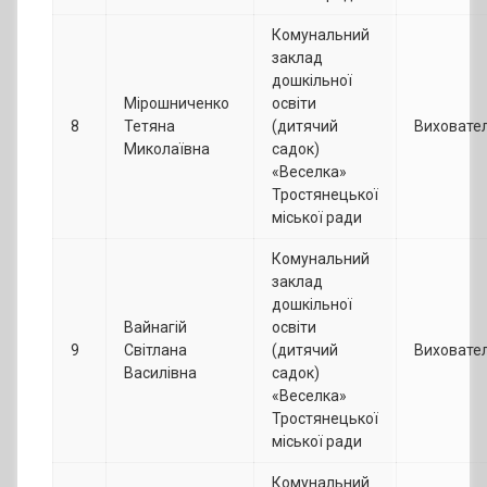
Комунальний
заклад
дошкільної
Мірошниченко
освіти
8
Тетяна
(дитячий
Виховате
Миколаївна
садок)
«Веселка»
Тростянецької
міської ради
Комунальний
заклад
дошкільної
Вайнагій
освіти
9
Світлана
(дитячий
Виховате
Василівна
садок)
«Веселка»
Тростянецької
міської ради
Комунальний