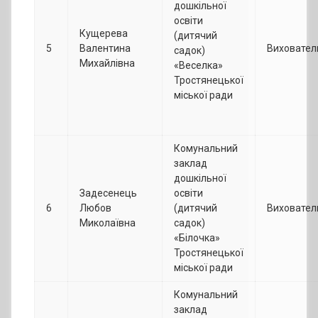
дошкільної
освіти
Кущерева
(дитячий
5
Валентина
Виховател
садок)
Михайлівна
«Веселка»
Тростянецької
міської ради
Комунальний
заклад
дошкільної
Задесенець
освіти
6
Любов
(дитячий
Виховател
Миколаївна
садок)
«Білочка»
Тростянецької
міської ради
Комунальний
заклад