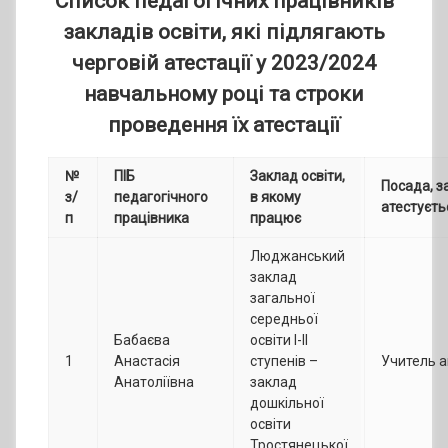
Список
педагогічних працівників
закладів освіти, які підлягають
черговій атестації у 2023/2024
навчальному році та строки
проведення їх атестації
№
ПІБ
Заклад освіти,
Посада, з
з/
педагогічного
в якому
атестуєть
п
працівника
працює
Люджанський
заклад
загальної
середньої
Бабаєва
освіти І-ІІ
1
Анастасія
ступенів –
Учитель а
Анатоліївна
заклад
дошкільної
освіти
Тростянецької