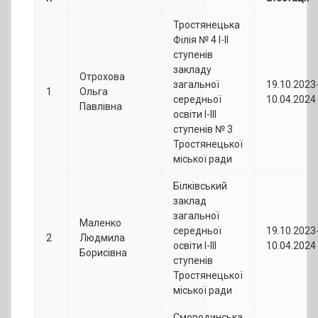
Тростянецька
Філія № 4 І-ІІ
ступенів
закладу
Отрохова
загальної
19.10.2023
1
Ольга
середньої
10.04.2024
Павлівна
освіти І-ІІІ
ступенів № 3
Тростянецької
міської ради
Білківський
заклад
загальної
Маленко
середньої
19.10.2023
2
Людмила
освіти І-ІІІ
10.04.2024
Борисівна
ступенів
Тростянецької
міської ради
Смородинська