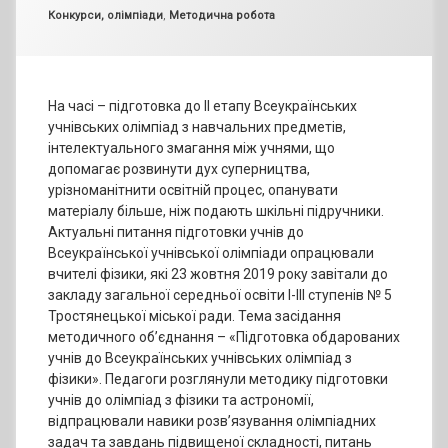
Categories:
Конкурси, олімпіади
,
Методична робота
На часі – підготовка до ІІ етапу Всеукраїнських
учнівських олімпіад з навчальних предметів,
інтелектуального змагання між учнями, що
допомагає розвинути дух суперництва,
урізноманітнити освітній процес, опанувати
матеріалу більше, ніж подають шкільні підручники.
Актуальні питання підготовки учнів до
Всеукраїнської учнівської олімпіади опрацювали
вчителі фізики, які 23 жовтня 2019 року завітали до
закладу загальної середньої освіти І-ІІІ ступенів № 5
Тростянецької міської ради. Тема засідання
методичного об’єднання – «Підготовка обдарованих
учнів до Всеукраїнських учнівських олімпіад з
фізики». Педагоги розглянули методику підготовки
учнів до олімпіад з фізики та астрономії,
відпрацювали навики розв’язування олімпіадних
задач та завдань підвищеної складності, питань