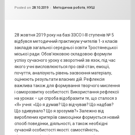
by
admin
Categories:
Posted on
28.10.2019
Методична робота
,
НУШ
28 жовтня 2019 року на базі ЗЗСО І-ІІІ ступенів № 5
відбувся методичний практикум учителів 1-х класів
закладів загальної середньої освіти Тростянецької
міської ради. Обов’язковою складовою формули
успіху сучасного уроку є зворотний зв язок, під час
якого учні висловлюються про свій стан, емоції,
почуття, аналізують рівень засвоєння матеріалу,
оцінюють результати власних дій. Рефлексія
важлива також для формування творчого мислення
і саморозвитку особистості. Використання рефлексії
на уроках – це спроба відобразити те, що сталося з
«Я» учня: «Що я думав? Що відчував? Що надбав?
Що здивувало? Що я зрозумів?» Залежно від
вироблених критеріїв самооцінки формується новий
спосіб поведінки, діяльності, а також необхідні
сучасній особистості якості: самостійність,