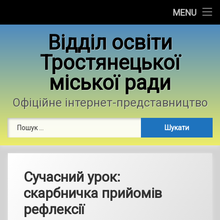
Головна
MENU
Skip
Новини
Відділ освіти
to
content
Тростянецької
Контакти
міської ради
Фотогалерея
Офіційне інтернет-представництво
Пошук:
Сучасний урок:
скарбничка прийомів
рефлексії