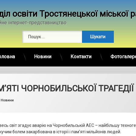
діл освіти Тростянецької міської 
йне інтернет-представництво
Пошук:
оловна
Новини
Контакти
Фотогалер
’ЯТІ ЧОРНОБИЛЬСЬКОЇ ТРАГЕДІЇ
by
admin
Categories:
Новини
і весь світ згадує аварію на Чорнобильській АЕС – найбільшу техно
екучим болем закарбована в історії і пам’яті мільйонів людей.