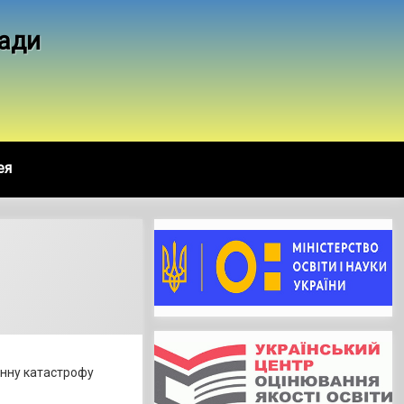
ради
ея
генну катастрофу