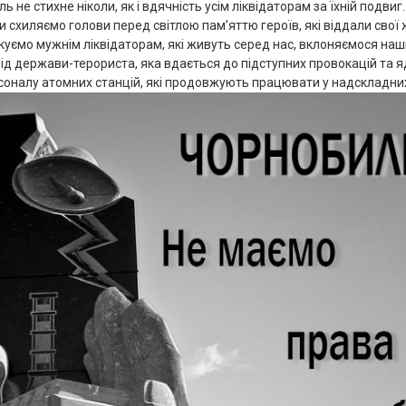
 не стихне ніколи, як і вдячність усім ліквідаторам за їхній подвиг.
и схиляємо голови перед світлою пам’яттю героїв, які віддали свої
куємо мужнім ліквідаторам, які живуть серед нас, вклоняємося наш
від держави-терориста, яка вдається до підступних провокацій та 
оналу атомних станцій, які продовжують працювати у надскладних