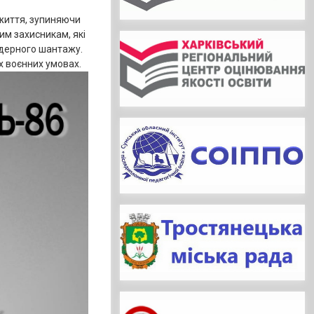
 життя, зупиняючи
им захисникам, які
ядерного шантажу.
 воєнних умовах.