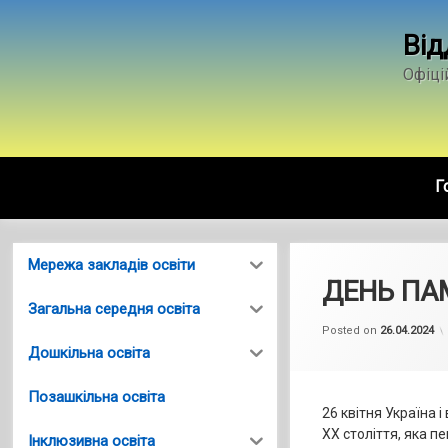
Skip
to
Від
content
Офіці
Г
Мережа закладів освіти
ДЕНЬ ПАМ
Загальна середня освіта
Posted on
26.04.2024
Дошкільна освіта
Позашкільна освіта
26 квітня Україна 
ХХ століття, яка п
Інклюзивна освіта