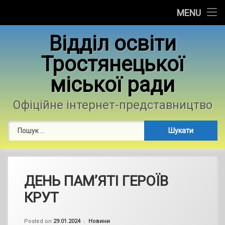
Головна
MENU
Skip
Новини
Відділ освіти
to
content
Тростянецької
Контакти
міської ради
Фотогалерея
Офіційне інтернет-представництво
Пошук:
ДЕНЬ ПАМ’ЯТІ ГЕРОЇВ
КРУТ
by
admin
Categories:
Posted on
29.01.2024
Новини