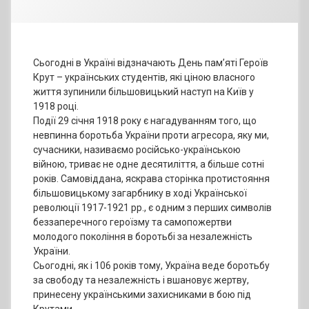
Сьогодні в Україні відзначають День пам’яті Героїв
Крут – українських студентів, які ціною власного
життя зупинили більшовицький наступ на Київ у
1918 році.
Події 29 січня 1918 року є нагадуванням того, що
невпинна боротьба України проти агресора, яку ми,
сучасники, називаємо російсько-українською
війною, триває не одне десятиліття, а більше сотні
років. Самовіддана, яскрава сторінка протистояння
більшовицькому загарбнику в ході Української
революції 1917-1921 рр., є одним з перших символів
беззаперечного героїзму та самопожертви
молодого покоління в боротьбі за незалежність
України.
Сьогодні, як і 106 років тому, Україна веде боротьбу
за свободу та незалежність і вшановує жертву,
принесену українськими захисниками в бою під