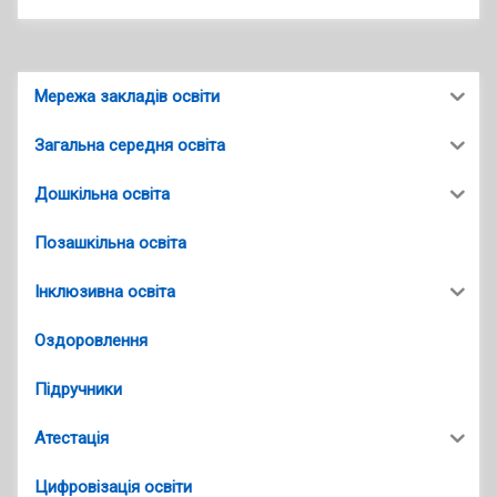
Мережа закладів освіти
Загальна середня освіта
Дошкільна освіта
Позашкільна освіта
Інклюзивна освіта
Оздоровлення
Підручники
Атестація
Цифровізація освіти