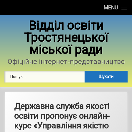
Головна
MENU
Skip
Новини
Відділ освіти
to
content
Тростянецької
Контакти
міської ради
Фотогалерея
Офіційне інтернет-представництво
Пошук:
Державна служба якості
освіти пропонує онлайн-
курс «Управління якістю