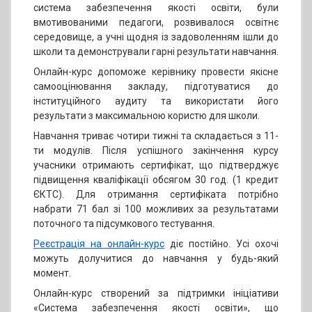
система забезпечення якості освіти, були
вмотивованими педагоги, розвивалося освітнє
середовище, а учні щодня із задоволенням ішли до
школи та демонстрували гарні результати навчання.
Онлайн-курс допоможе керівнику провести якісне
самооцінювання закладу, підготуватися до
інституційного аудиту та використати його
результати з максимальною користю для школи.
Навчання триває чотири тижні та складається з 11-
ти модулів. Після успішного закінчення курсу
учасники отримають сертифікат, що підтверджує
підвищення кваліфікації обсягом 30 год. (1 кредит
ЄКТС). Для отримання сертифіката потрібно
набрати 71 бал зі 100 можливих за результатами
поточного та підсумкового тестування.
Реєстрація на онлайн-курс
діє постійно. Усі охочі
можуть долучитися до навчання у будь-який
момент.
Онлайн-курс створений за підтримки ініціативи
«Система забезпечення якості освіти», що