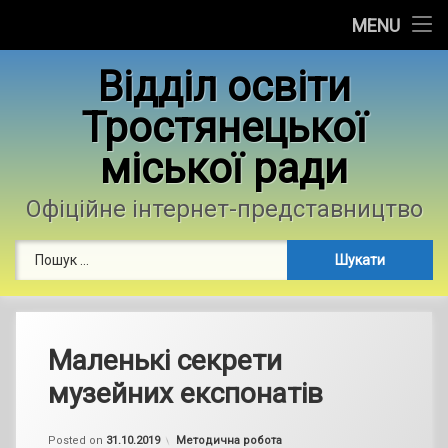
Головна
MENU
Skip
Новини
Відділ освіти
to
content
Тростянецької
Контакти
міської ради
Фотогалерея
Офіційне інтернет-представництво
Пошук:
Маленькі секрети
музейних експонатів
by
admin
Categories:
Posted on
31.10.2019
Методична робота