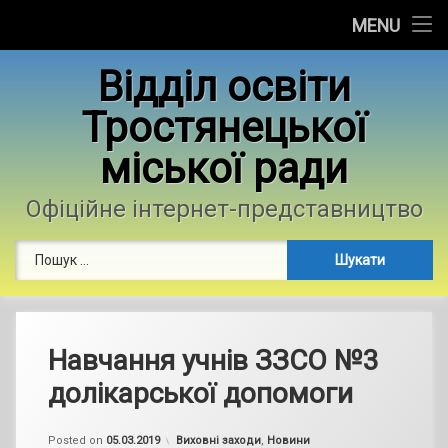
Головна
MENU
Skip
Новини
Відділ освіти
to
content
Тростянецької
Контакти
міської ради
Фотогалерея
Офіційне інтернет-представництво
Пошук:
Навчання учнів ЗЗСО №3
долікарської допомоги
by
admin
Categories:
Posted on
05.03.2019
Виховні заходи
,
Новини