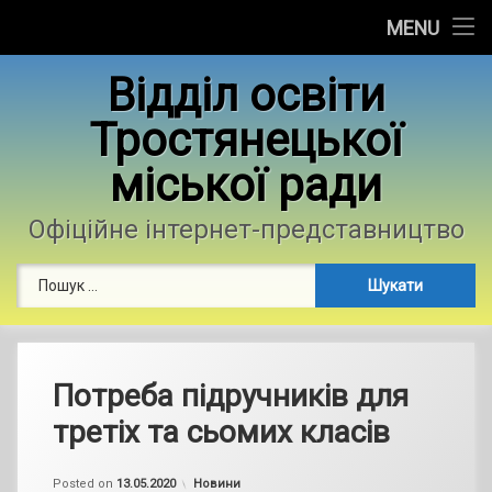
Головна
MENU
Skip
Новини
Відділ освіти
to
content
Тростянецької
Контакти
міської ради
Фотогалерея
Офіційне інтернет-представництво
Пошук:
Потреба підручників для
третіх та сьомих класів
by
admin
Categories:
Posted on
13.05.2020
Новини