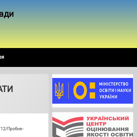
ради
ея
АТИ
9/12/Пробне-