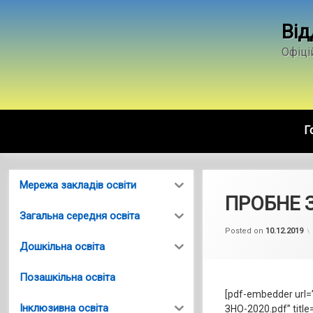
Skip
to
Від
content
Офіці
Г
Мережа закладів освіти
ПРОБНЕ 
Загальна середня освіта
Posted on
10.12.2019
Дошкільна освіта
Позашкільна освіта
[pdf-embedder url=
Інклюзивна освіта
ЗНО-2020.pdf” titl