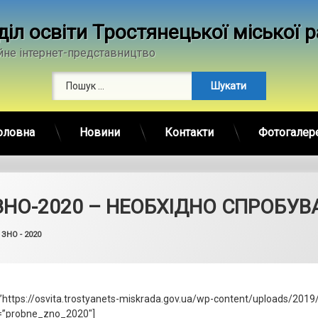
діл освіти Тростянецької міської 
йне інтернет-представництво
Пошук:
оловна
Новини
Контакти
Фотогалер
ЗНО-2020 – НЕОБХІДНО СПРОБУВ
by
admin
Categories:
ЗНО - 2020
”https://osvita.trostyanets-miskrada.gov.ua/wp-content/uploads/201
e=”probne_zno_2020″]