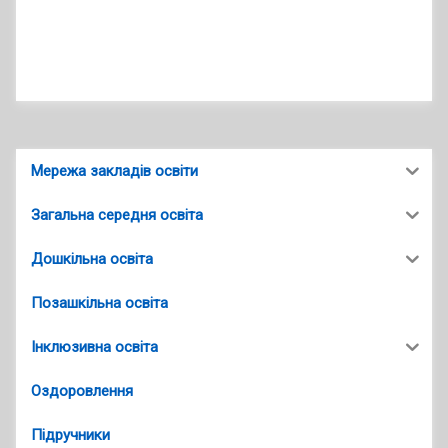
Мережа закладів освіти
Загальна середня освіта
Дошкільна освіта
Позашкільна освіта
Інклюзивна освіта
Оздоровлення
Підручники