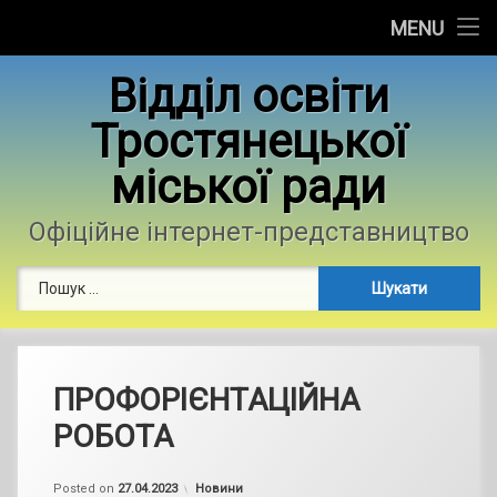
Головна
MENU
Skip
Новини
Відділ освіти
to
content
Тростянецької
Контакти
міської ради
Фотогалерея
Офіційне інтернет-представництво
Пошук:
ПРОФОРІЄНТАЦІЙНА
РОБОТА
by
admin
Categories:
Posted on
27.04.2023
Новини