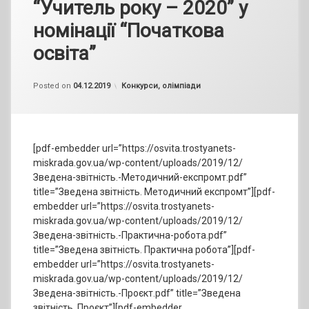
“Учитель року – 2020” у
номінації “Початкова
освіта”
by
admin
Categories:
Posted on
04.12.2019
Конкурси, олімпіади
[pdf-embedder url=”https://osvita.trostyanets-
miskrada.gov.ua/wp-content/uploads/2019/12/
Зведена-звітність.-Методичний-експромт.pdf”
title=”Зведена звітність. Методичний експромт”][pdf-
embedder url=”https://osvita.trostyanets-
miskrada.gov.ua/wp-content/uploads/2019/12/
Зведена-звітність.-Практична-робота.pdf”
title=”Зведена звітність. Практична робота”][pdf-
embedder url=”https://osvita.trostyanets-
miskrada.gov.ua/wp-content/uploads/2019/12/
Зведена-звітність.-Проєкт.pdf” title=”Зведена
звітність. Проєкт”][pdf-embedder