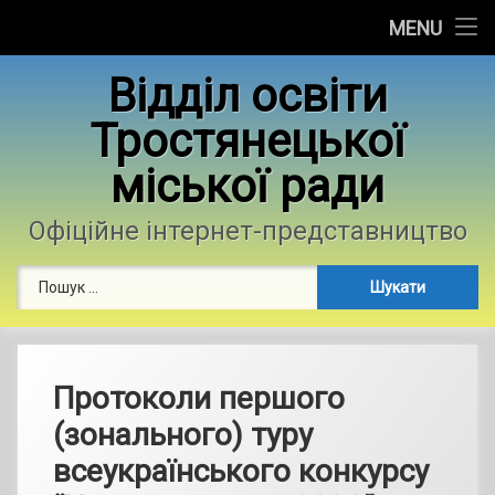
Головна
MENU
Skip
Новини
Відділ освіти
to
content
Тростянецької
Контакти
міської ради
Фотогалерея
Офіційне інтернет-представництво
Пошук:
Протоколи першого
(зонального) туру
всеукраїнського конкурсу