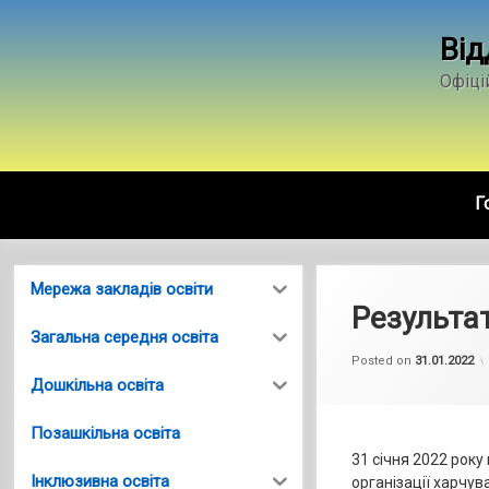
Skip
to
Від
content
Офіці
Г
Мережа закладів освіти
Результа
Загальна середня освіта
Posted on
31.01.2022
Дошкільна освіта
Позашкільна освіта
31 січня 2022 року
Інклюзивна освіта
організації харчув