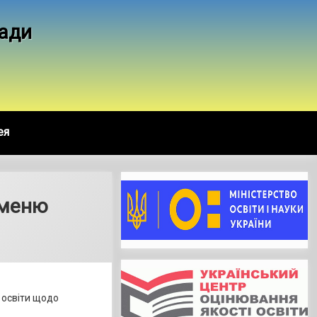
ради
ея
 меню
ї освіти щодо