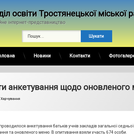
діл освіти Тростянецької міської 
йне інтернет-представництво
Пошук:
оловна
Новини
Контакти
Фотогалер
ти анкетування щодо оновленого
by
admin
Categories:
Харчування
 проводилося анкетування батьків учнів закладів загальної седньо
ання та оновленого меню. В опитування взяли участь 674 особи.