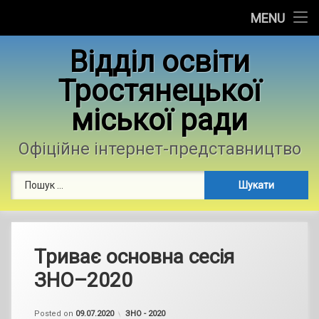
Головна
MENU
Skip
Новини
Відділ освіти
to
content
Тростянецької
Контакти
міської ради
Фотогалерея
Офіційне інтернет-представництво
Пошук:
Триває основна сесія
ЗНО–2020
by
admin
Categories:
Posted on
09.07.2020
ЗНО - 2020