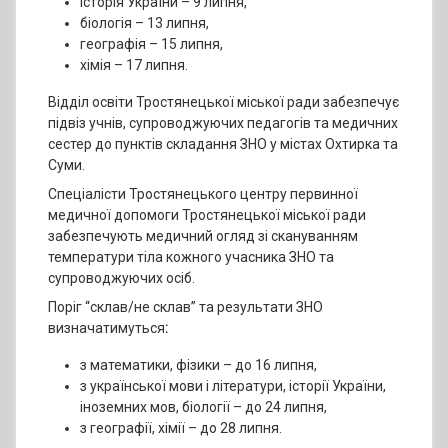
історія України – 9 липня,
біологія – 13 липня,
географія – 15 липня,
хімія – 17 липня.
Відділ освіти Тростянецької міської ради забезпечує
підвіз учнів, супроводжуючих педагогів та медичних
сестер до пунктів складання ЗНО у містах Охтирка та
Суми.
Спеціалісти Тростянецького центру первинної
медичної допомоги Тростянецької міської ради
забезпечують медичний огляд зі скануванням
температури тіла кожного учасника ЗНО та
супроводжуючих осіб.
Поріг “склав/не склав” та результати ЗНО
визначатимуться
:
з математики, фізики – до 16 липня,
з української мови і літератури, історії України,
іноземних мов, біології – до 24 липня,
з географії, хімії – до 28 липня.