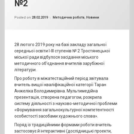
№2
by
admin
Categories:
Posted on
28.02.2019
Методична робота
,
Новини
28 лютого 2019 року на базі закладу загальної
середньої освіти І-ІІІ ступенів № 2 Тростянецької
міської ради відбулося засідання міського
методичного об’єднання вчителів зарубіжної
літератури.
Про роботу в міжатестаційний період звітувала
вчитель вищої кваліфікаційної категорії Таран
Анжеліка Володимирівна. Мультимедійна
презентація, створена педагогом, розкрила
систему
діяльності з науково-методичної проблеми
«Формування загальнокультурної компетентності
особистості засобами художнього слова».
Поряд із традиційними формами роботи вчитель
застосовує й інтерактивні (дослідницькі проекти,