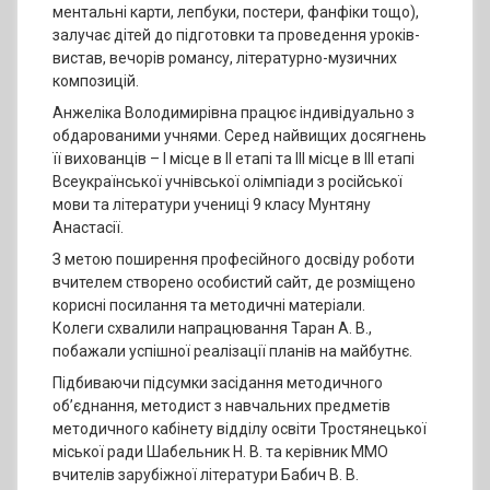
ментальні карти, лепбуки, постери, фанфіки тощо),
залучає дітей до підготовки та проведення уроків-
вистав, вечорів романсу, літературно-музичних
композицій.
Анжеліка Володимирівна працює індивідуально з
обдарованими учнями. Серед найвищих досягнень
її вихованців – І місце в ІІ етапі та ІІІ місце в ІІІ етапі
Всеукраїнської учнівської олімпіади з російської
мови та літератури учениці 9 класу Мунтяну
Анастасії.
З метою поширення професійного досвіду роботи
вчителем створено особистий сайт, де розміщено
корисні посилання та методичні матеріали.
Колеги схвалили напрацювання Таран А. В.,
побажали успішної реалізації планів на майбутнє.
Підбиваючи підсумки засідання методичного
об’єднання, методист з навчальних предметів
методичного кабінету відділу освіти Тростянецької
міської ради Шабельник Н. В. та керівник ММО
вчителів зарубіжної літератури Бабич В. В.