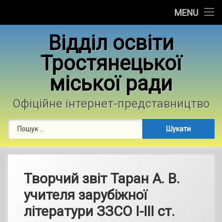
Головна
MENU
Skip
Новини
Відділ освіти
to
content
Тростянецької
Контакти
міської ради
Фотогалерея
Офіційне інтернет-представництво
Пошук:
Творчий звіт Таран А. В.
учителя зарубіжної
літератури ЗЗСО І-ІІІ ст.