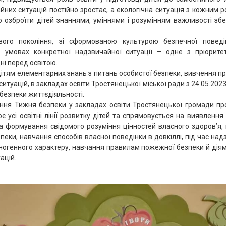
айних ситуацій постійно зростає, а екологічна ситуація з кожним р
 озброїти дітей знаннями, уміннями і розумінням важливості з
ого покоління, зі сформованою культурою безпечної поведі
 умовах конкретної надзвичайної ситуації – одне з пріорите
ні перед освітою.
ітям елементарних знань з питань особистої безпеки, вивчення пр
итуацій, в закладах освіти Тростянецької міської ради з 24.05.2023
езпеки життєдіяльності.
ння Тижня безпеки у закладах освіти Тростянецької громади пр
є усі освітні лінії розвитку дітей та спрямовується на виявлення
на формування свідомого розуміння цінностей власного здоров’я, 
пеки, навчання способів власної поведінки в довкіллі, під час на
ногенного характеру, навчання правилам пожежної безпеки й діям
ацій.