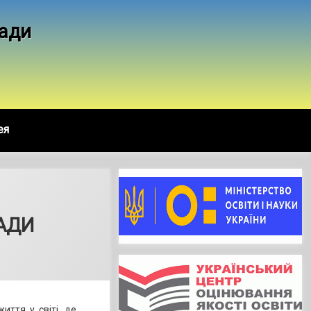
ради
ея
АДИ
иття у світі, де