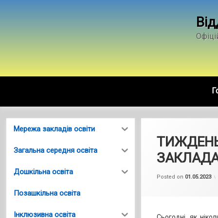
Skip
to
Від
content
Офіці
Г
Мережа закладів освіти
ТИЖДЕНЬ
Загальна середня освіта
ЗАКЛАДА
Дошкільна освіта
Posted on
01.05.2023
Позашкільна освіта
Інклюзивна освіта
Сьогодні, як нікол