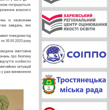
оком погіршується.
береження власного
нки, із засвоєним
тних завдань, яке
авил поведінки під
 по 30.05.2023 року
оведена змістовна
 знань про безпеку
відчуття особистої
дзвичайних ситуацій
 у разі виникнення