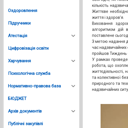
кількість надзвич
Оздоровлення
Життєве необхідно
життя і здоров’я.
Підручники
Виховання здоров
алгоритмом дій в
Атестація
поставлене сьогод
З метою надання д
час надзвичайних с
Цифровізація освіти
пройшов Тиждень б
У рамках проведе
Харчування
робота, що охоплю
життєдіяльності, 
Психологічна служба
та колективної без
природного та тех
Нормативно-правова база
надзвичайних ситу
БЮДЖЕТ
Архів документів
Публічні закупівлі