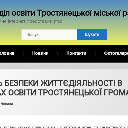
діл освіти Тростянецької міської 
йне інтернет-представництво
Пошук:
оловна
Новини
Контакти
Фотогалер
 БЕЗПЕКИ ЖИТТЄДІЯЛЬНОСТІ В
Х ОСВІТИ ТРОСТЯНЕЦЬКОЇ ГРОМ
by
admin
Categories:
Новини
и, підвищується роль освіти у підготовці дітей до самостійного ж