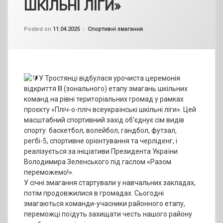
ШКІЛЬНІ ЛІГИ»
by
admin
Categories:
Posted on
11.04.2025
Спортивні змагання
У Тростянці відбулася урочиста церемонія
відкриття ІІІ (зонального) етапу змагань шкільних
команд на рівні територіальних громад у рамках
проєкту «Пліч-о-пліч всеукраїнські шкільні ліги». Цей
масштабний спортивний захід об’єднує сім видів
спорту: баскетбол, волейбол, гандбол, футзал,
регбі-5, спортивне орієнтування та черліденг, і
реалізується за ініціативи Президента України
Володимира Зеленського під гаслом «Разом
переможемо!».
У січні змагання стартували у навчальних закладах,
потім продовжилися в громадах. Сьогодні
змагаються команди-учасники районного етапу,
переможці поїдуть захищати честь нашого району