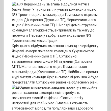
У перший день змагань відбулися матчі з
баскетболу. У турнірі взяли участь команди з ліцею
№3 Тростянецької міської ради, Грунського ліцею ім.
Андрія Діхтяренка (Грунська ТГ), Чернеччинського
ліцею (Чернеччинська ТГ). Школярі демонстрували
командну злагодженість, витривалість та жагу до
перемоги. Перемогу здобула команда ліцею №3
Тростянецької міської ради.
Крім цього, відбулися змагання команд з черлідингу.
Яскраві номери показали команди з Хухрянського
ліцею (Чернеччинська ОТГ), Охтирської
загальноосвітньої школи І-ІІІ ступенів (Охтирська
МТГ), Малопавлівського ліцею Комишанської
сільської ради (Комишанська ТГ). Найбільше вразив
журі виступ команди Хухрянського ліцею, яка й буде
представляти Охтирський район на обласному рівні.
Одним із ключових завдань проєкту є емоційне
розвантаження школярів, які потребують
позитивних емоцій та фізичної активності у
непростий для країни час. Змагання сприяють
згуртованості молоді та популяризації здорового