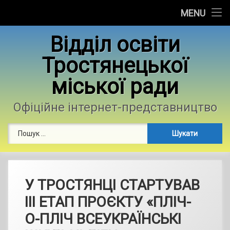
Головна
MENU
Skip
Новини
Відділ освіти
to
content
Тростянецької
Контакти
міської ради
Фотогалерея
Офіційне інтернет-представництво
Пошук:
У ТРОСТЯНЦІ СТАРТУВАВ
ІІІ ЕТАП ПРОЄКТУ «ПЛІЧ-
О-ПЛІЧ ВСЕУКРАЇНСЬКІ