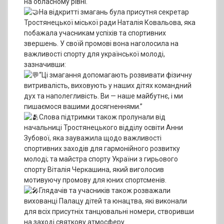
на обласному рівні.
На відкритті змагань була присутня секретар
Тростянецької міської ради Наталія Ковальова, яка
побажала учасникам успіхів та спортивних
звершень. У своїй промові вона наголосила на
важливості спорту для української молоді,
зазначивши:
“Ці змагання допомагають розвивати фізичну
витривалість, виховують у наших дітях командний
дух та наполегливість. Ви — наше майбутнє, і ми
пишаємося вашими досягненнями.”
Слова підтримки також пролунали від
начальниці Тростянецького відділу освіти Анни
Зубової, яка зауважила щодо важливості
спортивних заходів для гармонійного розвитку
молоді; та майстра спорту України з гирьового
спорту Віталія Черкашина, який виголосив
мотивуючу промову для юних спортсменів.
Глядачів та учасників також розважали
вихованці Палацу дітей та юнацтва, які виконали
для всіх присутніх танцювальні номери, створивши
на заході святкову атмосферу.