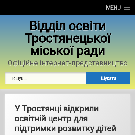
Головна
MENU
Skip
Новини
Відділ освіти
to
content
Тростянецької
Контакти
міської ради
Фотогалерея
Офіційне інтернет-представництво
Пошук:
У Тростянці відкрили
освітній центр для
підтримки розвитку дітей