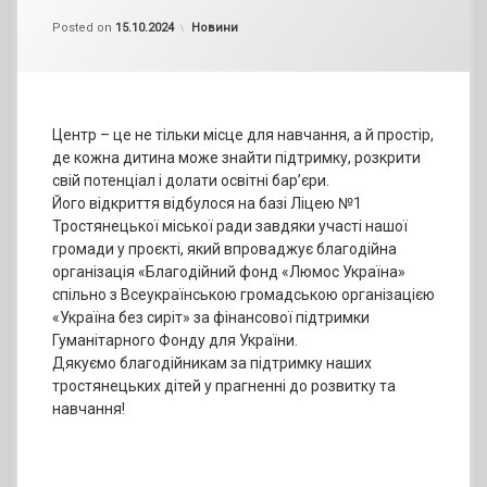
by
admin
Categories:
Posted on
15.10.2024
Новини
Центр – це не тільки місце для навчання, а й простір,
де кожна дитина може знайти підтримку, розкрити
свій потенціал і долати освітні бар’єри.
Його відкриття відбулося на базі Ліцею №1
Тростянецької міської ради завдяки участі нашої
громади у проєкті, який впроваджує благодійна
організація «Благодійний фонд «Люмос Україна»
спільно з Всеукраїнською громадською організацією
«Україна без сиріт» за фінансової підтримки
Гуманітарного Фонду для України.
Дякуємо благодійникам за підтримку наших
тростянецьких дітей у прагненні до розвитку та
навчання!