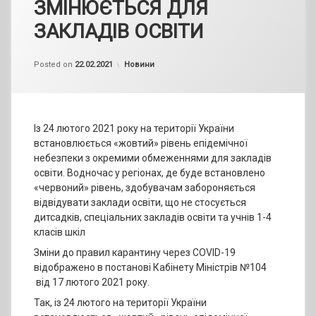
ЗМІНЮЄТЬСЯ ДЛЯ
ЗАКЛАДІВ ОСВІТИ
by
admin
Categories:
Posted on
22.02.2021
Новини
Із 24 лютого 2021 року на території України
встановлюється «жовтий» рівень епідемічної
небезпеки з окремими обмеженнями для закладів
освіти. Водночас у регіонах, де буде встановлено
«червоний» рівень, здобувачам забороняється
відвідувати заклади освіти, що не стосується
дитсадків, спеціальних закладів освіти та учнів 1-4
класів шкіл
Зміни до правил карантину через COVID-19
відображено в постанові Кабінету Міністрів №104
від 17 лютого 2021 року.
Так, із 24 лютого на території України