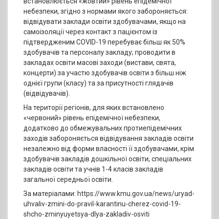
встановлюється «жовтий» рівень епідемічної
небезпеки, згідно з нормами якого забороняється:
відвідувати заклади освіти здобувачами, якщо на
самоізоляції через контакт з пацієнтом із
підтвердженим COVID-19 перебуває більш як 50%
здобувачів та персоналу закладу; проводити в
закладах освіти масові заходи (вистави, свята,
концерти) за участю здобувачів освіти з більш ніж
однієї групи (класу) та за присутності глядачів
(відвідувачів).
На території регіонів, для яких встановлено
«червоний» рівень епідемічної небезпеки,
додатково до обмежувальних протиепідемічних
заходів забороняється відвідування закладів освіти
незалежно від форми власності її здобувачами, крім
здобувачів закладів дошкільної освіти, спеціальних
закладів освіти та учнів 1-4 класів закладів
загальної середньої освіти.
За матеріалами: https://www.kmu.gov.ua/news/uryad-
uhvaliv-zmini-do-pravil-karantinu-cherez-covid-19-
shcho-zminyuyetsya-dlya-zakladiv-osviti