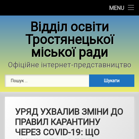
Головна
MENU
Skip
Новини
Відділ освіти
to
content
Тростянецької
Контакти
міської ради
Фотогалерея
Офіційне інтернет-представництво
Пошук:
УРЯД УХВАЛИВ ЗМІНИ ДО
ПРАВИЛ КАРАНТИНУ
ЧЕРЕЗ COVID-19: ЩО