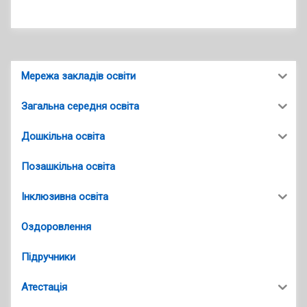
Мережа закладів освіти
Загальна середня освіта
Дошкільна освіта
Позашкільна освіта
Інклюзивна освіта
Оздоровлення
Підручники
Атестація