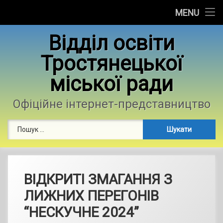
Головна
MENU
Skip
Новини
Відділ освіти
to
content
Тростянецької
Контакти
міської ради
Фотогалерея
Офіційне інтернет-представництво
Пошук:
ВІДКРИТІ ЗМАГАННЯ З
ЛИЖНИХ ПЕРЕГОНІВ
“НЕСКУЧНЕ 2024”