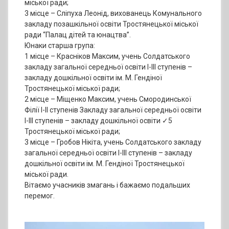
міської ради;
3 місце – Сліпуха Леонід, вихованець Комунального
закладу позашкільної освіти Тростянецької міської
ради “Палац дітей та юнацтва”.
Юнаки старша група:
1 місце – Красніков Максим, учень Солдатського
закладу загальної середньої освіти І-ІІІ ступенів –
закладу дошкільної освіти ім. М. Гендіної
Тростянецької міської ради;
2 місце – Міщенко Максим, учень Смородинської
Філії І-ІІ ступенів Закладу загальної середньої освіти
І-ІІІ ступенів – закладу дошкільної освіти ✓5
Тростянецької міської ради;
3 місце – Гробов Нікіта, учень Солдатського закладу
загальної середньої освіти І-ІІІ ступенів – закладу
дошкільної освіти ім. М. Гендіної Тростянецької
міської ради.
Вітаємо учасників змагань і бажаємо подальших
перемог.