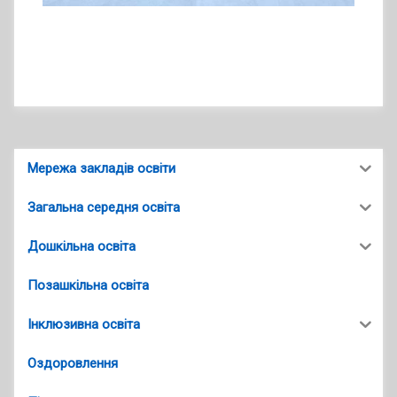
Мережа закладів освіти
Загальна середня освіта
Дошкільна освіта
Позашкільна освіта
Інклюзивна освіта
Оздоровлення