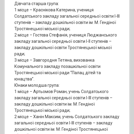
Дівчата старша група:
1 місце – Краснікова Катерина, учениця
Солдатського закладу загальної середньої освіти І-ІІІ
ступенів – закладу дошкільної освіти ім. М. Гендіної
Тростянецької міської ради;
2 місце – Гостєва Стефанія, учениця Люджанського
закладу загальної середньої освіти І-ІІ ступенів –
закладу дошкільної освіти Тростянецької міської
ради;
3 місце – Завгородня Тетяна, вихованка
Комунального закладу позашкільної освіти
Тростянецької міської ради “Палац дітей та
юнацтва”.
Юнаки молодша група:
1 місце – Артьомов Роман, учень Солдатського
закладу загальної середньої освіти І-ІІІ ступенів –
закладу дошкільної освіти ім. М. Гендіної
Тростянецької міської ради;
2 місце – Ханін Максим, учень Солдатського закладу
загальної середньої освіти І-ІІІ ступенів – закладу
дошкільної освіти ім. М. Гендіної Тростянецької