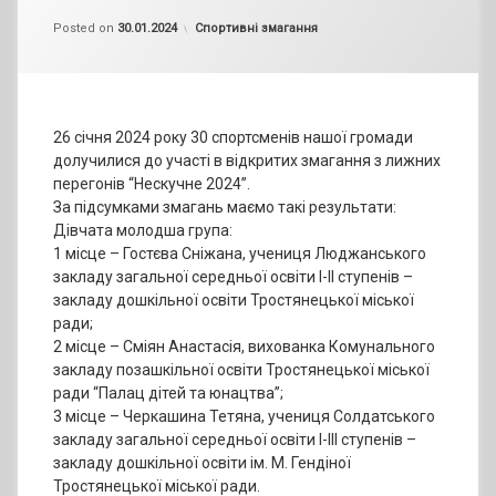
by
admin
Categories:
Posted on
30.01.2024
Спортивні змагання
26 січня 2024 року 30 спортсменів нашої громади
долучилися до участі в відкритих змагання з лижних
перегонів “Нескучне 2024”.
За підсумками змагань маємо такі результати:
Дівчата молодша група:
1 місце – Гостєва Сніжана, учениця Люджанського
закладу загальної середньої освіти І-ІІ ступенів –
закладу дошкільної освіти Тростянецької міської
ради;
2 місце – Сміян Анастасія, вихованка Комунального
закладу позашкільної освіти Тростянецької міської
ради “Палац дітей та юнацтва”;
3 місце – Черкашина Тетяна, учениця Солдатського
закладу загальної середньої освіти І-ІІІ ступенів –
закладу дошкільної освіти ім. М. Гендіної
Тростянецької міської ради.