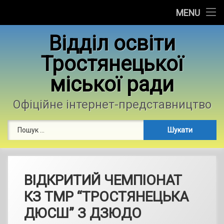
Головна
MENU
Skip
Новини
Відділ освіти
to
content
Тростянецької
Контакти
міської ради
Фотогалерея
Офіційне інтернет-представництво
Пошук:
ВІДКРИТИЙ ЧЕМПІОНАТ
КЗ ТМР “ТРОСТЯНЕЦЬКА
ДЮСШ” З ДЗЮДО