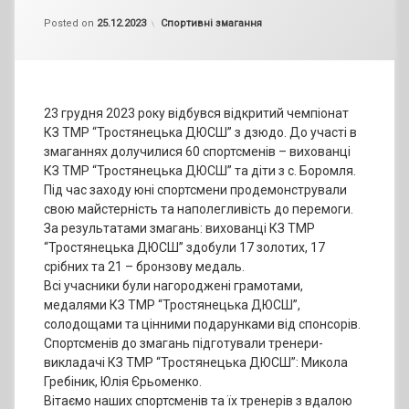
by
admin
Categories:
Posted on
25.12.2023
Спортивні змагання
23 грудня 2023 року відбувся відкритий чемпіонат
КЗ ТМР “Тростянецька ДЮСШ” з дзюдо. До участі в
змаганнях долучилися 60 спортсменів – вихованці
КЗ ТМР “Тростянецька ДЮСШ” та діти з с. Боромля.
Під час заходу юні спортсмени продемонстрували
свою майстерність та наполегливість до перемоги.
За результатами змагань: вихованці КЗ ТМР
“Тростянецька ДЮСШ” здобули 17 золотих, 17
срібних та 21 – бронзову медаль.
Всі учасники були нагороджені грамотами,
медалями КЗ ТМР “Тростянецька ДЮСШ”,
солодощами та цінними подарунками від спонсорів.
Спортсменів до змагань підготували тренери-
викладачі КЗ ТМР “Тростянецька ДЮСШ”: Микола
Гребіник, Юлія Єрьоменко.
Вітаємо наших спортсменів та їх тренерів з вдалою