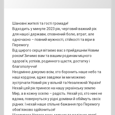
Шановні жителі та гості громади!
Відходить у минуле 2023 рік, черговий важкий рік
для нашої держави, сповнений болю, втрат, але
одночасно – повний мужності, стійкості та віри в
Перемогу.
Від щирого серця вітаємо вас з прийдешнім Новим
роком! Зичимо вам та вашим родинам міцного
здоров’я, успіхів, родинного щастя, достатку і
благополуччя!
Неодмінно дякуємо всім, хто боронить наше небо та
наші кордони, адже завдяки їм ми можемо
зустрічати Новий рік у вільній та Незалежній Україні!
Нехай цей рік принесе на нашу українську землю
Мир, а в кожну оселю – радість. Нехай усі, хто нині не
вдома, повернуться у рідні домівки й обіймуть своїх
рідних. І нехай наше спільне бажання про Перемогу
обов’язково здійсниться!