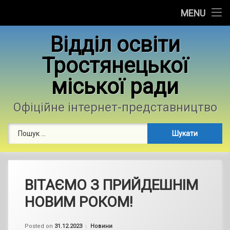
Головна
MENU
Skip
Новини
Відділ освіти
to
content
Тростянецької
Контакти
міської ради
Фотогалерея
Офіційне інтернет-представництво
Пошук:
ВІТАЄМО З ПРИЙДЕШНІМ
НОВИМ РОКОМ!
by
admin
Categories:
Posted on
31.12.2023
Новини