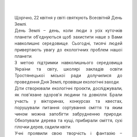
Щорічно, 22 квітня у світі святкують Всесвітній День
Землі.
День Землі – день, коли люди з усіх куточків
планети об’єднуються щоб захистити наше з Вами
навколишнє середовище. Сьогодні, тисячі людей
привертають увагу до екологічних проблем нашої
планети.
З метою підтримки навколишнього середовища
України та світу, школярі закладів освіти
Тростянецької міської ради долучилися до
проведення Дня Землі, провівши екологічні заходи.
Діти створювали екологічні проєкти, досліджували,
як пов’язане здоров’я людини та довкілля. Брали
участь у вікторинах, конкурсах та квестах,
порушували питання сортування сміття та яким
чином можна запобігти забрудненню природи.
Обкопували дерева та кущі, прибирали сміття, сухі
гілочки дерев, садили квіти.
Учні проявили свою творчість і фантазію –