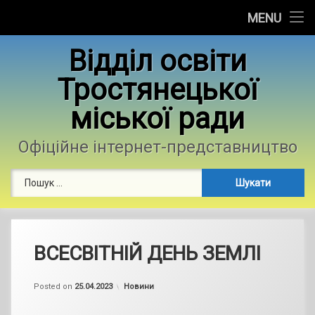
Головна
MENU
Skip
Новини
Відділ освіти
to
content
Тростянецької
Контакти
міської ради
Фотогалерея
Офіційне інтернет-представництво
Пошук:
ВСЕСВІТНІЙ ДЕНЬ ЗЕМЛІ
by
admin
Categories:
Posted on
25.04.2023
Новини