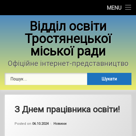
Головна
MENU
Skip
Новини
Відділ освіти
to
content
Тростянецької
Контакти
міської ради
Фотогалерея
Офіційне інтернет-представництво
Пошук:
З Днем працівника освіти!
by
admin
Categories:
Posted on
06.10.2024
Новини