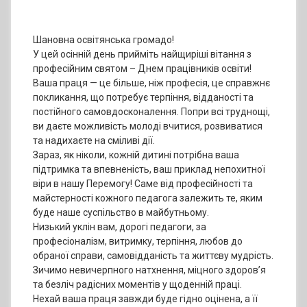
Шановна освітянська громадо!
У цей осінній день прийміть найщиріші вітання з
професійним святом – Днем працівників освіти!
Ваша праця — це більше, ніж професія, це справжнє
покликання, що потребує терпіння, відданості та
постійного самовдосконалення. Попри всі труднощі,
ви даєте можливість молоді вчитися, розвиватися
та надихаєте на сміливі дії.
Зараз, як ніколи, кожній дитині потрібна ваша
підтримка та впевненість, ваш приклад непохитної
віри в нашу Перемогу! Саме від професійності та
майстерності кожного педагога залежить те, яким
буде наше суспільство в майбутньому.
Низький уклін вам, дорогі педагоги, за
професіоналізм, витримку, терпіння, любов до
обраної справи, самовідданість та життєву мудрість.
Зичимо невичерпного натхнення, міцного здоров’я
та безліч радісних моментів у щоденній праці.
Нехай ваша праця завжди буде гідно оцінена, а її