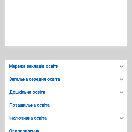
Мережа закладів освіти
Загальна середня освіта
Дошкільна освіта
Позашкільна освіта
Інклюзивна освіта
Оздоровлення