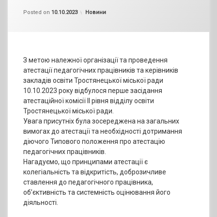
by
admin
Categories:
Posted on
10.10.2023
Новини
З метою належної організації та проведення
атестації педагогічних працівників та керівників
закладів освіти Тростянецької міської ради
10.10.2023 року відбулося перше засідання
атестаційної комісії ІІ рівня відділу освіти
Тростянецької міської ради.
Увага присутніх була зосереджена на загальних
вимогах до атестації та необхідності дотримання
діючого Типового положення про атестацію
педагогічних працівників.
Нагадуємо, що принципами атестації є
колегіальність та відкритість, доброзичливе
ставлення до педагогічного працівника,
об’єктивність та системність оцінювання його
діяльності.