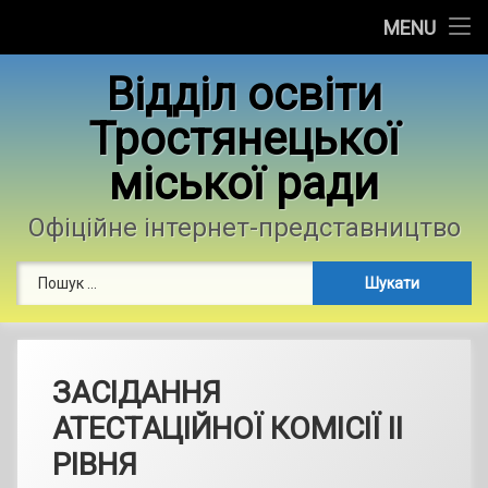
Головна
MENU
Skip
Новини
Відділ освіти
to
content
Тростянецької
Контакти
міської ради
Фотогалерея
Офіційне інтернет-представництво
Пошук:
ЗАСІДАННЯ
АТЕСТАЦІЙНОЇ КОМІСІЇ ІІ
РІВНЯ