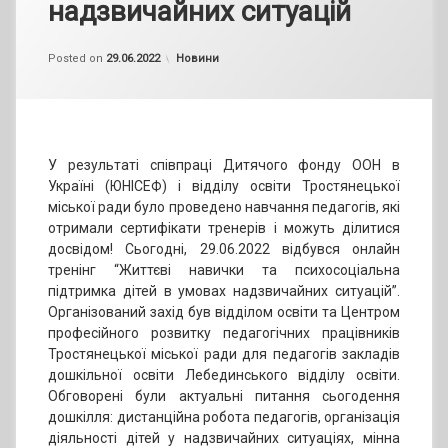
надзвичайних ситуацій
by
admin
Categories:
Posted on
29.06.2022
Новини
У результаті співпраці Дитячого фонду ООН в
Україні (ЮНІСЕФ) і відділу освіти Тростянецької
міської ради було проведено навчання педагогів, які
отримали сертифікати тренерів і можуть ділитися
досвідом! Сьогодні, 29.06.2022 відбувся онлайн
тренінг “Життєві навички та психосоціальна
підтримка дітей в умовах надзвичайних ситуацій”.
Організований захід був відділом освіти та Центром
професійного розвитку педагогічних працівників
Тростянецької міської ради для педагогів закладів
дошкільної освіти Лебединського відділу освіти.
Обговорені були актуальні питання сьогодення
дошкілля: дистанційна робота педагогів, організація
діяльності дітей у надзвичайних ситуаціях, мінна