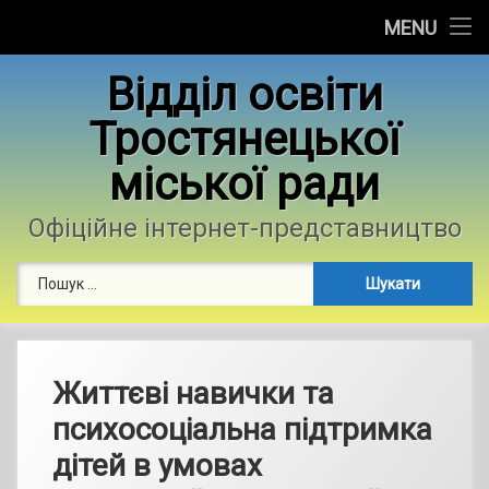
Головна
MENU
Skip
Новини
Відділ освіти
to
content
Тростянецької
Контакти
міської ради
Фотогалерея
Офіційне інтернет-представництво
Пошук:
Життєві навички та
психосоціальна підтримка
дітей в умовах